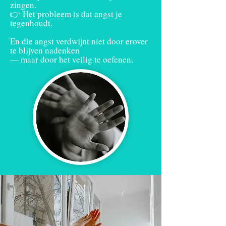
zingen.
👉 Het probleem is dat angst je
tegenhoudt.
En die angst verdwijnt niet door erover
te blijven nadenken
— maar door het veilig te oefenen.