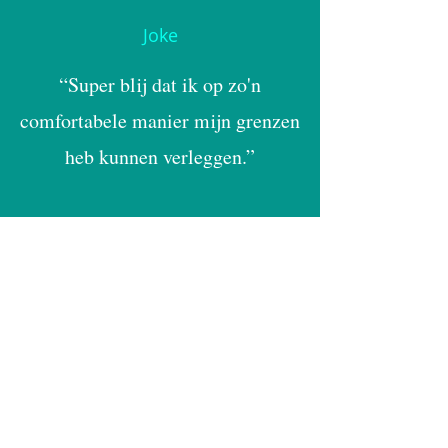
Joke
“Super blij dat ik op zo'n
comfortabele manier mijn grenzen
heb kunnen verleggen.”
WAAROM NU?
🚨 Slechts 3 tickets per sessie
🚨 Vol = vol
🚨 Nieuwe sessies worden beperkt
ingepland om kwaliteit te
garanderen
👉 Wacht je te lang, dan is jouw
plek weg — en blijft je zangangst