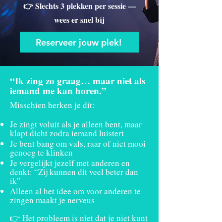
👉 Slechts 3 plekken per sessie —
wees er snel bij
Reserveer jouw plek!
“Ik zing zo graag… maar niet als
iemand me kan horen.”
Misschien herken je dit:
Je zingt voluit als je alleen bent, maar
klapt dicht zodra iemand luistert
Je bent bang om vals, raar of niet mooi
genoeg te klinken
Je vergelijkt jezelf met anderen en
denkt: “Zij kunnen dit veel beter dan
ik”
Alleen al het idee om voor anderen te
zingen maakt je nerveus
👉 Het probleem is niet dat je niet kunt