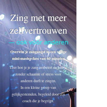
Zing met meer
zelfvertrouwen
— ook vóór anderen
Overwin je zangangst in een veilige
mini-masterclass van 60 minuten
Leer hoe je je zang verbetert én hoe je
zonder schaamte of stress voor
anderen durft te zingen.
In een kleine groep van
gelijkgestemden, begeleid door een
coach die je begrijpt.