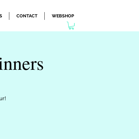
S
CONTACT
WEBSHOP
inners
ur!