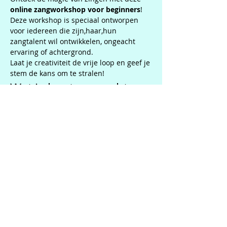
online zangworkshop voor beginners
! 
Deze workshop is speciaal ontworpen 
voor iedereen die zijn,haar,hun 
zangtalent wil ontwikkelen, ongeacht 
ervaring of achtergrond. 
Laat je creativiteit de vrije loop en geef je 
stem de kans om te stralen!
Wat je kunt verwachten
Professionele begeleiding:
 Andy laat 
je op een duidelijke manier zien 
welke stappen je kan zetten om te 
starten met zingen.
Interactieve sessies:
 Neem deel aan 
interactieve oefeningen en ontvang 
(als je dat wilt) directe feedback op 
je zangtechniek.
Leuke en leerzame omgeving:
Geniet van een positieve sfeer 
waarin je je vrij voelt om te 
experimenteren en te groeien.